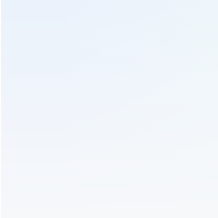
උණුසුම් ටැගයන් :
තේ මුද්රණ යන්ත්රය
තේ කේක් මාධ්ය යන්ත්රය
ගඩොල් තේ මුද්රණ යන්ත්ර
ජලවිදුලි තේ මුද්රණ යන්ත්රය
කේක් තේ සැකසුම් යන්ත්රය
ගඩොල් තේ සැකසුම් යන්ත්රය
පෙර :
කේක් තේ සැකසුම් යන්ත්රය තේ කොළ හුමාම් වගුව 6czqz-
7012
අපෙන් විමසීමක් කරන්න
හැකි ඉක්මනින් අපි ඔබව සම්බන්ධ කර ගන්නෙමු!