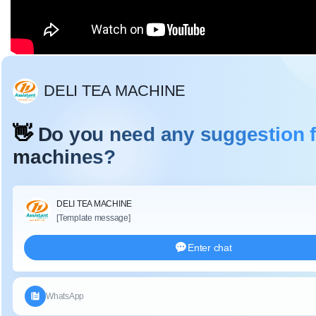
විස්තර:
ටී
ea කේක් ගඩොල් මුද්රණ යන්ත්රය බොහොමයක් වර්ගයේ
තේ වර්ගයක් ලෙස පූර් තේ, ගඩොල් තේ, කේක් තේ සහ
අනෙකුත් තේ, කේක් තේ, මුද්රණාලේ, බෝල් තේ, තේ වඩාත්
සංයුක්ත වන අතර තේවල හැඩය හොඳය. මෙම යන්ත්රය
වැඩකරන ස්ථානය 2 ක්,
ස්වයංක්රීය හයිඩ්රොලික් පාලක
ක්රමවේදය භාවිතා කරන අතර, තේ කේක් ගඩොල් නිෂ්පාදන
කාර්යක්ෂමතාව වැඩිදියුණු කරයි.
ලක්ෂණ:
1. සංයුක්ත නිර්මාණය, විශාල වටකුරු පෙනුම, චලනය වන
පහළ රෝදය සමග, සමස්ත පෙනුම ලස්සන හා ප්රායෝගික;