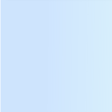
2. සමස්ත යන්ත්රයේ ප්රධාන ව්යුහාත්මක වානේ තහඩු
Q345B ඉහළ ශක්තිමත් තන්තු තහඩුවක් අනුගමනය කරයි.
3. සනීපාරක්ෂක අනුකූලතාව සහතික කිරීම සඳහා අමුද්රව්ය
සමඟ සම්බන්ධ වීමෙන් නොබැඳි වානේ තහඩු භාවිතා කරනු
ලැබේ;
4. සම්පූර්ණයෙන්ම ස්වයංක්රීය පාලක පද්ධතිය සහ පීඩන
සංවේදක උපාංගය පහසු කිරීම පහසු කරයි.
වාසි:
බහු කාර්ය පාලන පාලක පීඩන
වේගය, පීඩන කාලය හා පීඩනය
පීඩනය සකස් කළ හැකිය.
යන්ත්රයට වැඩ කරන ස්ථාන 2
ක් ඇත. එමගින් කාර්යක්ෂමතාව