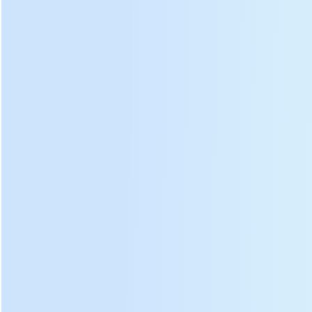
වැඩි දියුණු වන අතර පිරිවැය
පාලනය කරයි.
යන්ත්රය අතින් හැසිරවීම සහ
ස්වයංක්රීය ප්රකාරය තෝරාගත
හැක. එක් එක් සිලින්ඩරයේ
පීඩනය වෙනස් කළ හැකිය. එක්
යන්ත්රයකට විවිධ වර්ගයේ
පීඩිත තේ වර්ග සෑදිය හැක.
පරාමිතික:
DL-6CY2-15 ගඩොල් තේ කේක් තේ මුද්රණ යන්ත්රයේ
පිරිවිතර:
ආකෘතිය
DL-6CY2-15
මාන
(දිග
×
පළල
×
උස)
1200 × 760 × 1700 මි.මී.