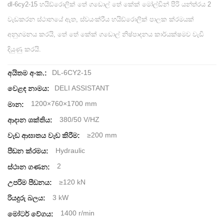
dl-6cy2-15 හයිඩ්රොලික් තේ ගඩොල් තේ කේක් මෝල්ඩින් පීරි යන්ත්රය 2
වැඩකරන ස්ථානයේ ඇත, ස්වයංක්රීය හයිඩ්රොලික් පාලක ක්රමයක්
අනුගමනය කරයි, තේ තේ කේක් ගඩොල් නිෂ්පාදනය කාර්යක්ෂමව වැඩි
දියුණු කරයි.
DL-6CY2-15
අයිතම අංක.:
DELI ASSISTANT
වෙළඳ නාමය:
1200×760×1700 mm
මාන:
380/50 V/HZ
ආදාන ශක්තිය:
≥200 mm
වැඩ ආඝාතය වැඩ කිරීම:
Hydraulic
පීඩන ක්රමය:
2
ස්ථාන ගණන:
≥120 kN
උපරිම පීඩනය:
3 kW
රියදුරු බලය:
1400 r/min
මෝටර් වේගය: