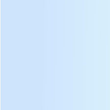
ආදාන
බලය (වෝල්ටීයතාව
/
380/50
V / HZ
සංඛ්යාත)
එබීම
කාර්යය
ආඝාතය
≥200
mm
පීඩනය
ක්රමයකි
හයිඩ්රොලික්
ගණන
වල
ස්ථාන
2
උපරිම
පීඩනය
≥120
kN
රිය පැදවීම
බලය
3
kW
මෝටර්
වේගය
1400
r / min
Rated
වෝල්ටියතාවය
380
V
තේ කේක් සැකසුම් තොරතුරු සඳහා DL-6CY2-15 මුද්රණ
යන්ත්ර: