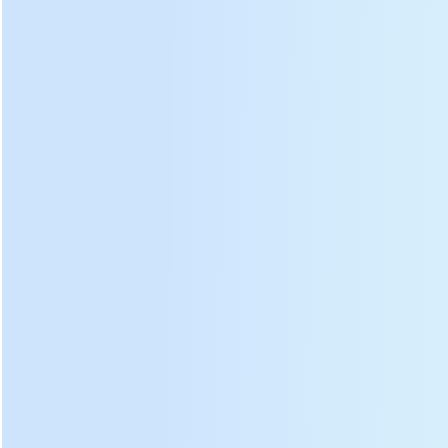
වට්ටෝරු තේ
අච්චුවක තේ බෑගය දැමීම
එබීම
තේ කේක් මෝල්ඩින්