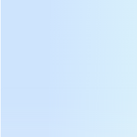
DL-6CY2-15 තේ කේක් තේ බී
රික් press molding යන්ත්රය
ඡායාරූප: