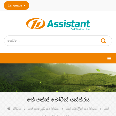
Language
තේ කේක් මෝටින් යන්ත්රය
නිවස
/
තේ සැකසුම් යන්ත්රය
/
තේ මෝලින් යන්ත්රය
/
තේ