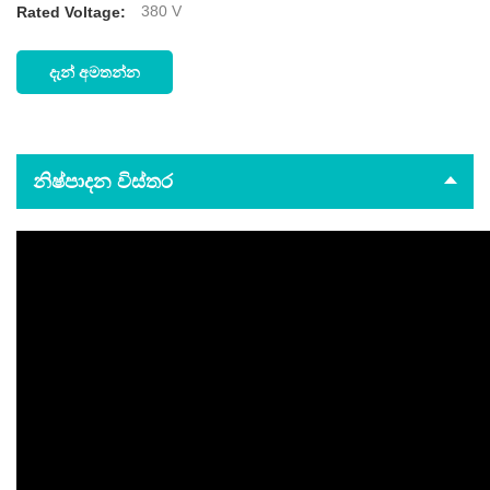
380 V
Rated Voltage:
දැන් අමතන්න
නිෂ්පාදන විස්තර