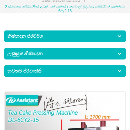
කේක් මෝටින් යන්ත්රය
/
2 ස්ථානය හයිඩ්රලික් අටක් තේ කේක් / ගඩොල් මුද්රණ මෝටරින් යන්ත්රය
6cy2-15
නිෂ්පාදන ප්රවර්ග
උණුසුම් නිෂ්පාදන
නවතම ප්රවෘත්ති