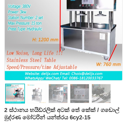
2 ස්ථානය හයිඩ්රලික් අටක් තේ කේක් / ගඩොල්
මුද්රණ මෝටරින් යන්ත්රය 6cy2-15