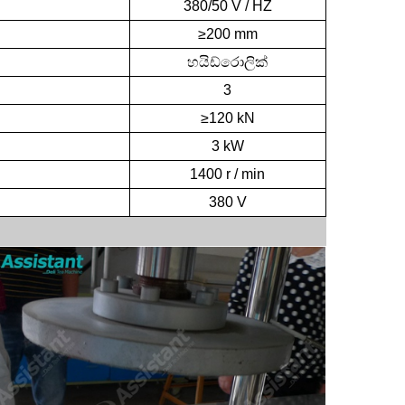
380/50
V / HZ
≥200
mm
හයිඩ්රොලික්
3
රුසියානු රහස - අයිවන් තේ වල සම්භවය
≥120
kN
3
kW
ප්‍රිය
1400
r / min
" යනු
380
V
ිහාසය