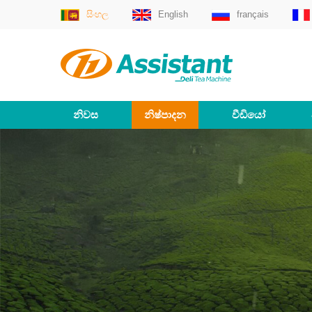
සිංහල
English
français
නිවස
නිෂ්පාදන
වීඩියෝ