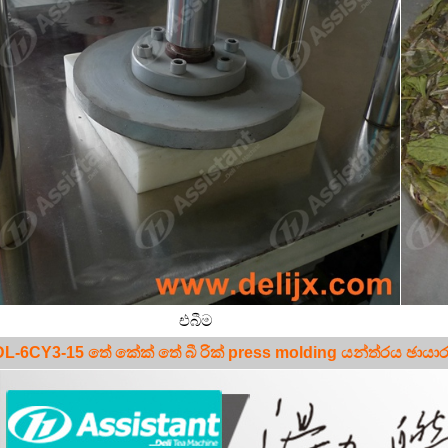
එබීම
DL-6CY3-15 තේ කේක් තේ බී
රික් press molding යන්ත්රය
ඡායාර