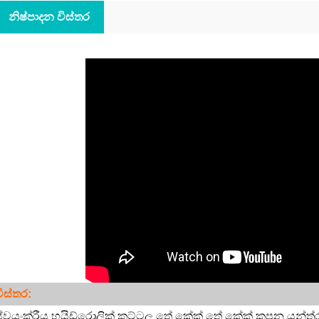
නිෂ්පාදන විස්තර
ිස්තර:
්වයංක්රීය හයිඩ්රොලික් කට්ටල තේ කේක් තේ කේක් කපන යන්ත