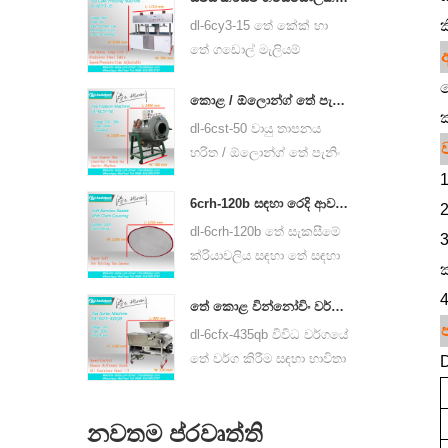
හෝ ඊයම් අම්ල බැටරිය
ක
dl-6cy3-15 තේ කේක් හා
භාවිතා කරයි.
තේ ගඩොල් මැලියම්
යන්ත්රය හයිඩ්රොලික්,
ට
පොර් තේ තේ කේක් හා
කොළ / ඕලොන්ග් තේ පැන්ජින් යන්ත්රය තේ කොළ පන්ර්නර් උපකරණ 6cst-50
අනෙකුත් තේ කේක් හා තේ
dl-6cst-50 වායු තාපනය
ගඩොල් යනාදිය භාවිත කළ
ව
හරිත / ඕලොන්ග් තේ පැනිං
හැකිය.
යන්තය 220v හා 380v
1
භාවිතා කළ හැකිය,
6crh-120b සඳහා රෙදි ආවරණ සමග තේ කොළ මෘදු උණ බූම්බයක්
2
අභ්යන්තරයේ විෂ්කම්භය
dl-6crh-120b තේ සැකසීමේ
3
50cm, වැඩිම උෂ්ණත්වය
ක්රියාවලිය සඳහා තේ සඳහා
350 ° C විය හැකිය, එය
තාවකාලික ගබඩා කිරීම
පැයට කිලෝ 25 ක තේ
4
සඳහා ප්රධාන වශයෙන්
තේ කොළ වින්නෝවිං වර්ග කිරීමේ යන්ත්‍රය dl-6cfx-435qb
හැසිරවිය හැකිය.
යොදා ගන්නා රෙදි කඩ සහිත
dl-6cfx-435qb විවිධ වර්ගයේ
බම්බු වැනි මෘදු බෑගයක්.
තේ වර්ග කිරීම සඳහා භාවිතා
D
කරයි, තීරු ඉවත් කිරීම,
කැඩුණු තේ සහ විවිධ
නවතම ප්රවෘත්ති
පිරිවිතරයන්ගෙන් යුත් තේ