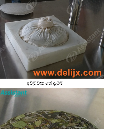
අච්චුවක තේ දැමීම