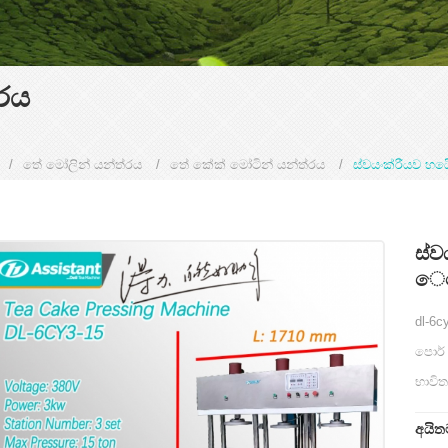
රය
/
තේ මෝලින් යන්ත්රය
/
තේ කේක් මෝටින් යන්ත්රය
/
ස්වයංක්රීයව හ
ස්ව
ෙට
dl-6c
පොර්
භාවි
අයිත