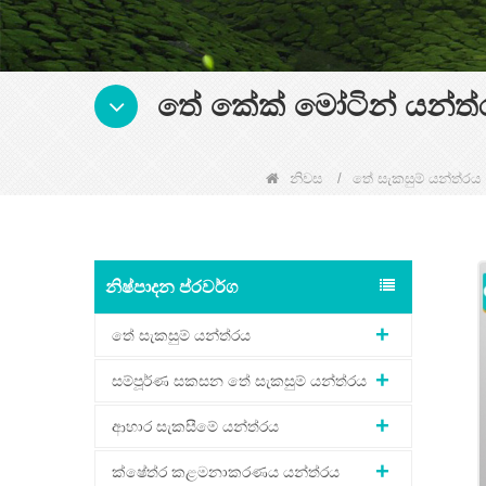
තේ කේක් මෝටින් යන්ත්
නිවස
/
තේ සැකසුම් යන්ත්රය
නිෂ්පාදන ප්රවර්ග
තේ සැකසුම් යන්ත්රය
සම්පූර්ණ සකසන තේ සැකසුම් යන්ත්රය
ආහාර සැකසීමේ යන්ත්රය
ක්ෂේත්ර කළමනාකරණය යන්ත්රය