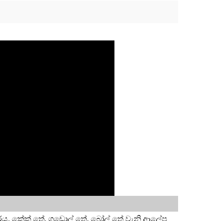
්රය, කේක් තේ, ගඩොල් තේ, බෝල් තේ වැනි ආලේප