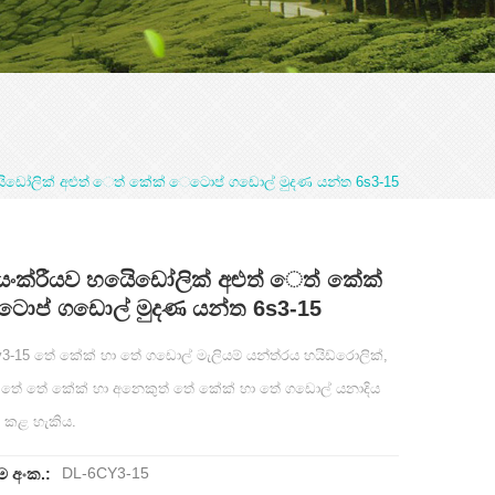
යිෙඩෝලික් අළුත් ෙත් කේක් ෙටොප් ගඩොල් මුදණ යන්ත 6s3-15
යංක්රීයව හයිෙඩෝලික් අළුත් ෙත් කේක්
ොප් ගඩොල් මුදණ යන්ත 6s3-15
y3-15 තේ කේක් හා තේ ගඩොල් මැලියම් යන්ත්රය හයිඩ්රොලික්,
 තේ තේ කේක් හා අනෙකුත් තේ කේක් හා තේ ගඩොල් යනාදිය
ත කළ හැකිය.
DL-6CY3-15
ම අංක.: