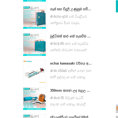
නෙලන යන්ත්රයක් හරිත
තේ, ඕලොන්ග් තේ සහ
ගෑස් සහ විදුලි උණුසුම හරිත තේ කොළ වියළුම් යන්ත්‍රය 6chz-q14
වෙනත් අය වැනි තේ වර්ග
dl-6chz-q14 තේ වියළීමේ
සඳහා භාවිතා කළ හැකිය.
යන්ත්‍රයට දියර වායුව,
ස්වාභාවික වායු සහ විදුලි
භාවිතා කළ හැකි අතර හරිත
බුද්ධිමත් කළු තේ පැසවීම යන්ත්ර 6cfj-80
තේ, කළු තේ, ඔලොන්ග් තේ
dl-6cfj-80 කළු තේ පැසවීම
වැනි බොහෝ වර්ගවල තේ
යන්තම් ප්රධාන වශයෙන්
වියළා ගත හැකිය.
කළු තේ පිරිසිදු කිරීම සඳහා
යොදා ගනී.
ochai kawasaki වර්ගය අතින් ගෙන එන එක් මිනිසෙකු තේ දළු නෙලීම අස්වනු නෙලීම යන්ත්ර 4c-t50a5
dl-4c-t50a5 අතින් ගෙන එන
තනි පුද්ගලයා තේ කොළ
කැබලි යන්ත්රය කැපීම පළල
450mm, 500mm, 600mm,
350mm කපන ලද පළල විදුලි බැටරි යාන්ත්රික තේ කොළ තේ දලු නෙලන යන්ත්ර 4cd-35
huasheng 1e34f බ්ලොනින්
dl-4cd-35 විද්යුත් බැටරි
එන්ජිම භාවිතා කරන්න.
පාලක තේ කොළ කැබලි
ව
අස්වැන්නක් කැපීම පුළුල් වේ
ස
350mm, බැටරි ලිතියම් බැටරි
ස්වයංක්රීයව හයිෙඩෝලික් අළුත් ෙත් කේක් ෙටොප් ගඩොල් මුදණ යන්ත 6s3-15