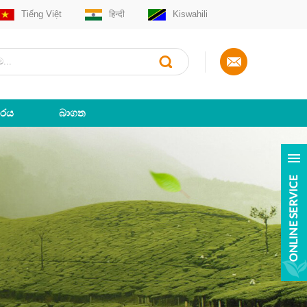
Tiếng Việt
हिन्दी
Kiswahili
ාරය
බාගත