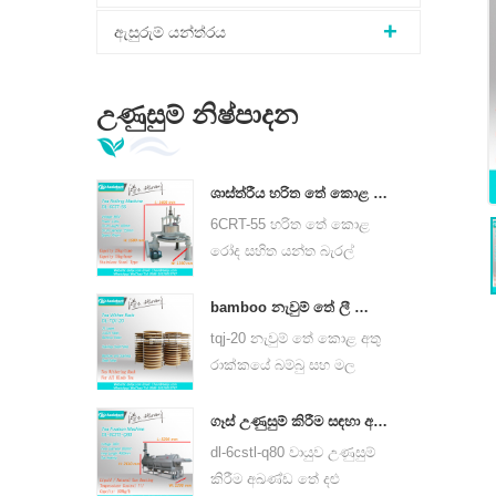
ඇසුරුම් යන්ත්රය
උණුසුම් නිෂ්පාදන
ශාස්ත්රීය හරිත තේ කොළ රෝලන යන්ත්ර 6crt-55
6CRT-55 හරිත තේ කොළ
රෝද සහිත යන්ත බැරල්
විෂ්කම්භය 550mm, උස
400mm, ඵලදායිතාව කිලෝ
bamboo නැවුම් තේ ලී කොළ රාක්ක tqj-20
ග්රෑම් 75 කි
tqj-20 නැවුම් තේ කොළ අතු
රාක්කයේ බම්බු සහ මල
නොබැඳෙන වානේ තහඩු,
සියලු වර්ගවල තේ සඳහා
ගෑස් උණුසුම් කිරීම සඳහා අඛණ්ඩ තේ දළු නෙලන යන්ත්රයක් 6cstl-q80
භාවිතා කළ හැකිය.
dl-6cstl-q80 වායුව උණුසුම්
කිරීම අඛණ්ඩ තේ දළු