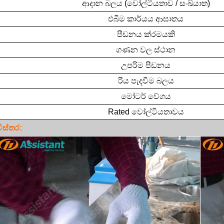
ආදාන
බලය (වෝල්ටීයතාව
/
සංඛ්යාත)
එබීම
කාර්යය
ආඝාතය
පීඩනය
ක්රමයකි
ගණන
වල
ස්ථාන
'er tea පුරාණ ගස් තේ දැනුම
උපරිම
පීඩනය
Apr / 22 / 2019
Oct / 28 / 2019
රිය පැදවීම
බලය
ි තේ, වඩා මිල අධිකය, වඩා මිල
“අයිවන් තේ” යනු රුසියාවේ වඩාත් ජන
මෝටර්
වේගය
ය, නමුත් මෙය නිරපේක්ෂ නොවේ.
හා ජනප්‍රිය මල් තේ ය. "අයිවන් තේ
Rated
වෝල්ටියතාවය
වල ගුණාත්මකභාවය මත රඳා පවතී.
සාම්ප්‍රදායික රුසියානු පානයකි ඉත
ිස්තර:
ේ ගුණාත්මකභාවය එතරම් හොඳ
අවුරුදු දහසකට වඩා. පුරාණ
නැතිනම්, එය සැහැල්ලු රස