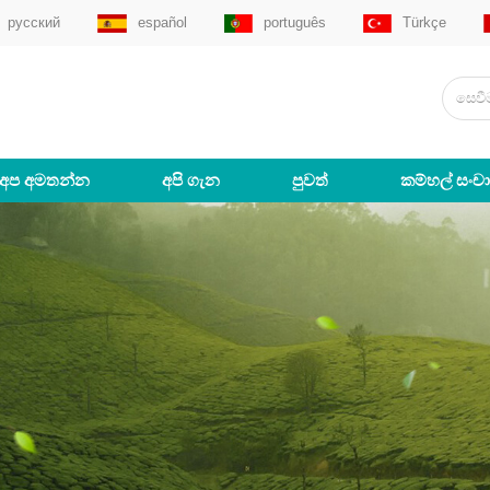
русский
español
português
Türkçe
අප අමතන්න
අපි ගැන
පුවත්
කම්හල් සංච