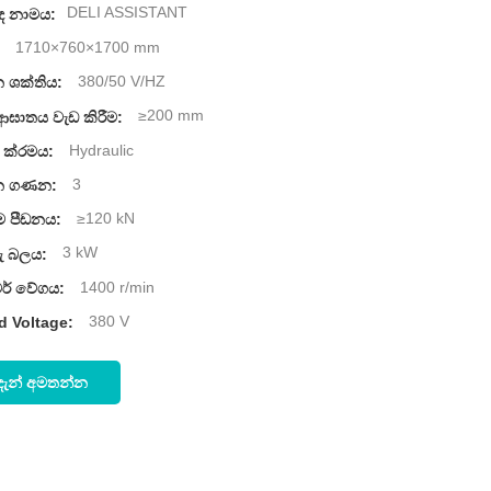
DELI ASSISTANT
ඳ නාමය:
1710×760×1700 mm
:
380/50 V/HZ
 ශක්තිය:
≥200 mm
ආඝාතය වැඩ කිරීම:
Hydraulic
 ක්රමය:
3
ාන ගණන:
≥120 kN
ම පීඩනය:
3 kW
රු බලය:
1400 r/min
ර් වේගය:
380 V
d Voltage:
දැන් අමතන්න