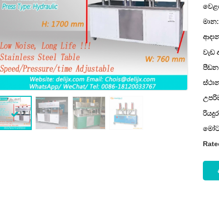
වෙළ
මාන
ආදාන
වැඩ 
පීඩන
ස්ථ
උපරි
රියදු
මෝට
Rate