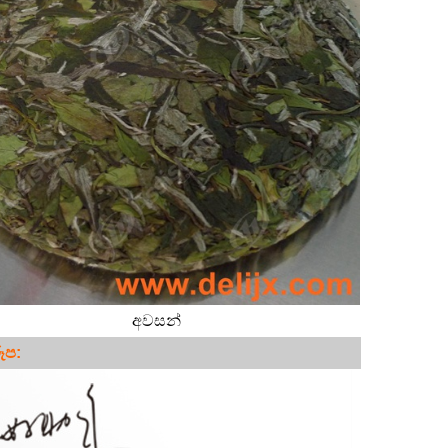
අවසන්
ූප: