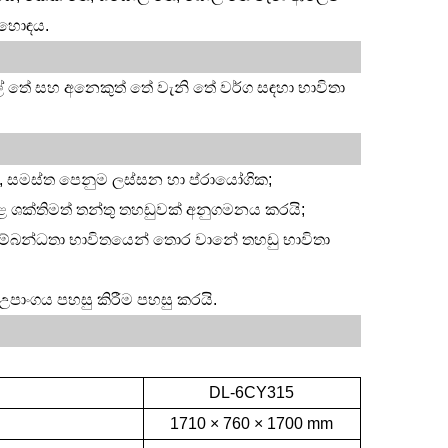
 හොඳය.
 තේ සහ අනෙකුත් තේ වැනි තේ වර්ග සඳහා භාවිතා
, සමස්ත පෙනුම ලස්සන හා ප්රායෝගික;
 ශක්තිමත් තන්තු තහඩුවක් අනුගමනය කරයි;
සම්බන්ධතා භාවිතයෙන් තොර වානේ තහඩු භාවිතා
උපාංගය පහසු කිරීම පහසු කරයි.
DL-6CY315
1710 × 760 × 1700
mm