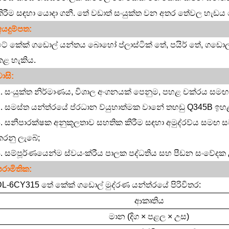
ිරීම සඳහා යොදා ගනී. තේ වඩාත් සංයුක්ත වන අතර තේවල හැඩය
අයදුම්පත:
ේ කේක් ගඩොල් යන්තය බොහෝ ප්ලාස්ටික් තේ, පයිර් තේ, ගඩොල්
කළ හැකිය.
ාසි:
. සංයුක්ත නිර්මාණය, විශාල අංගනයක් පෙනුම, පහළ චක්රය සමඟ
. සමස්ත යන්ත්රයේ ප්රධාන ව්යුහාත්මක වානේ තහඩු Q345B ඉහළ
. සනීපාරක්ෂක අනුකූලතාව සහතික කිරීම සඳහා අමුද්රව්ය සමඟ 
කරනු ලැබේ;
. සම්පූර්ණයෙන්ම ස්වයංක්රීය පාලක පද්ධතිය සහ පීඩන සංවේදක 
පරාමිතික:
L-6CY315 තේ කේක් ගඩොල් මුද්රණ යන්ත්රයේ පිරිවිතර:
ආකෘතිය
මාන
(දිග
×
පළල
×
උස)