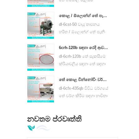
යන්ත්රය හයිඩ්රොලික්,
පොර් තේ තේ කේක් හා
කොළ / ඕලොන්ග් තේ පැන්ජින් යන්ත්රය තේ කොළ පන්ර්නර් උපකරණ 6cst-50
අනෙකුත් තේ කේක් හා තේ
dl-6cst-50 වායු තාපනය
ගඩොල් යනාදිය භාවිත කළ
හරිත / ඕලොන්ග් තේ පැනිං
හැකිය.
යන්තය 220v හා 380v
භාවිතා කළ හැකිය,
6crh-120b සඳහා රෙදි ආවරණ සමග තේ කොළ මෘදු උණ බූම්බයක්
අභ්යන්තරයේ විෂ්කම්භය
dl-6crh-120b තේ සැකසීමේ
50cm, වැඩිම උෂ්ණත්වය
ක්රියාවලිය සඳහා තේ සඳහා
350 ° C විය හැකිය, එය
තාවකාලික ගබඩා කිරීම
පැයට කිලෝ 25 ක තේ
සඳහා ප්රධාන වශයෙන්
තේ කොළ වින්නෝවිං වර්ග කිරීමේ යන්ත්‍රය dl-6cfx-435qb
හැසිරවිය හැකිය.
යොදා ගන්නා රෙදි කඩ සහිත
dl-6cfx-435qb විවිධ වර්ගයේ
බම්බු වැනි මෘදු බෑගයක්.
තේ වර්ග කිරීම සඳහා භාවිතා
කරයි, තීරු ඉවත් කිරීම,
කැඩුණු තේ සහ විවිධ
නවතම ප්රවෘත්ති
පිරිවිතරයන්ගෙන් යුත් තේ
කුඩු