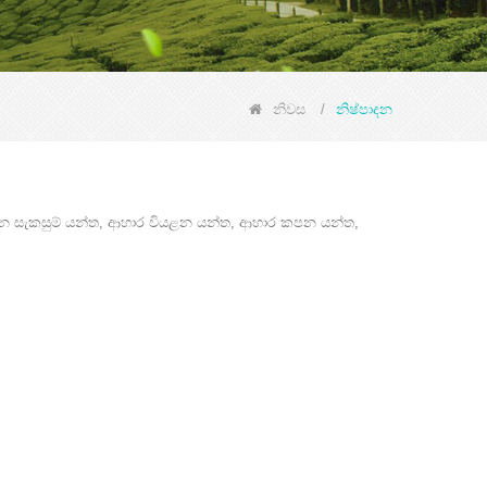
නිවස
/
නිෂ්පාදන
ෂ්පාදන සැකසුම් යන්ත, ආහාර වියළන යන්ත, ආහාර කපන යන්ත,