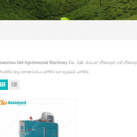
uanzhou Deli Agroforestrial Machinery Co., Ltd. ප්රධාන නිෂ්පාදන තේ නි
්ෂේත්ර කළමනාකරණය යන්ත්ර සහ ඇසුරුම් යන්ත්ර.