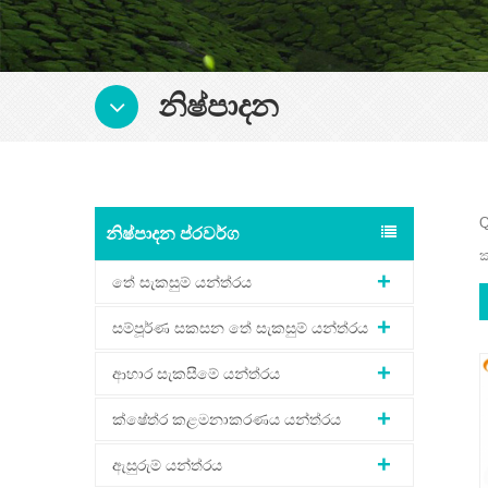
නිෂ්පාදන
Q
නිෂ්පාදන ප්රවර්ග
ක
තේ සැකසුම් යන්ත්රය
සම්පූර්ණ සකසන තේ සැකසුම් යන්ත්රය
ආහාර සැකසීමේ යන්ත්රය
ක්ෂේත්ර කළමනාකරණය යන්ත්රය
ඇසුරුම් යන්ත්රය