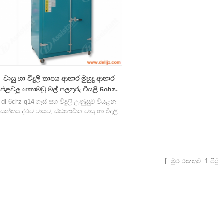
වායු හා විදුලි තාපය ආහාර මුහුදු ආහාර
එළවලු කොමඩු මල් පලතුරු වියළි 6chz-
q14
dl-6chz-q14 ගෑස් සහ විදුලි උණුසුම වියළන
යන්තය ද්රව වායුව, ස්වාභාවික වායු හා විදුලි
බලය භාවිතා කළ හැකිය, මුහුදු ආහාර එළවළු
කොමඩු මල් පලතුරු හ�
[ මුළු එකතුව
1
පිට