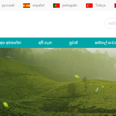
русский
español
português
Türkçe
අප අමතන්න
අපි ගැන
පුවත්
කම්හල් සංච