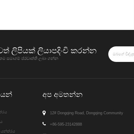
වත් ලිපියක් ලියාපදිංචි කරන්න
ම සමාගම් ප්රවෘත්ති ලබා ගන්න
ගයන්
අප අමතන්න
ත්රය
12# Dongqing Road, Dongqing Community
රය
+86-595-23142888
 යන්ත්රය