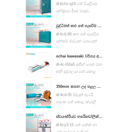
වෙනත් අය වැනි තේ වර්ග
dl-6chz-q14 තේ වියළීමේ
සඳහා භාවිතා කළ හැකිය.
යන්ත්‍රයට දියර වායුව,
ස්වාභාවික වායු සහ විදුලි
භාවිතා කළ හැකි අතර හරිත
බුද්ධිමත් කළු තේ පැසවීම යන්ත්ර 6cfj-80
තේ, කළු තේ, ඔලොන්ග් තේ
dl-6cfj-80 කළු තේ පැසවීම
වැනි බොහෝ වර්ගවල තේ
යන්තම් ප්රධාන වශයෙන්
වියළා ගත හැකිය.
කළු තේ පිරිසිදු කිරීම සඳහා
යොදා ගනී.
ochai kawasaki වර්ගය අතින් ගෙන එන එක් මිනිසෙකු තේ දළු නෙලීම අස්වනු නෙලීම යන්ත්ර 4c-t50a5
dl-4c-t50a5 අතින් ගෙන එන
තනි පුද්ගලයා තේ කොළ
කැබලි යන්ත්රය කැපීම පළල
450mm, 500mm, 600mm,
350mm කපන ලද පළල විදුලි බැටරි යාන්ත්රික තේ කොළ තේ දලු නෙලන යන්ත්ර 4cd-35
huasheng 1e34f බ්ලොනින්
dl-4cd-35 විද්යුත් බැටරි
එන්ජිම භාවිතා කරන්න.
පාලක තේ කොළ කැබලි
අස්වැන්නක් කැපීම පුළුල් වේ
350mm, බැටරි ලිතියම් බැටරි
ස්වයංක්රීයව හයිෙඩෝලික් අළුත් ෙත් කේක් ෙටොප් ගඩොල් මුදණ යන්ත 6s3-15
හෝ ඊයම් අම්ල බැටරිය
dl-6cy3-15 තේ කේක් හා
භාවිතා කරයි.
තේ ගඩොල් මැලියම්