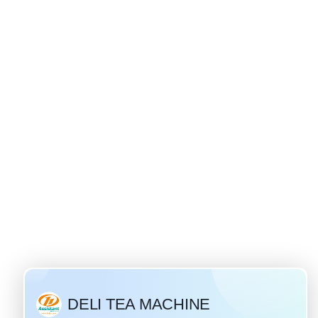
රුසියානු රහස - අයිවන් තේ වල සම්භවය
/ 28 / 2019
රුසියාවේ වඩාත් ජනප්‍රිය
 තේ ය. "අයිවන් තේ" යනු
ුසියානු පානයකි ඉතිහාසය
හසකට වඩා. පුරාණ