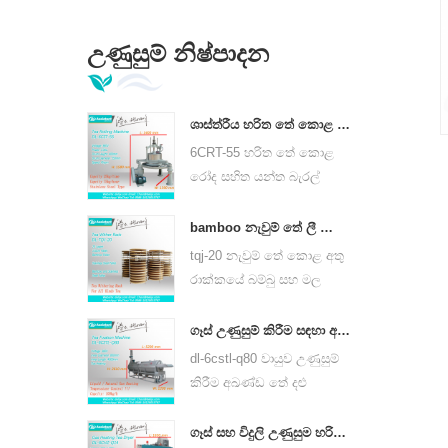
උණුසුම් නිෂ්පාදන
ශාස්ත්රීය හරිත තේ කොළ රෝලන යන්ත්ර 6crt-55
6CRT-55 හරිත තේ කොළ
රෝද සහිත යන්ත බැරල්
විෂ්කම්භය 550mm, උස
400mm, ඵලදායිතාව කිලෝ
bamboo නැවුම් තේ ලී කොළ රාක්ක tqj-20
ග්රෑම් 75 කි
tqj-20 නැවුම් තේ කොළ අතු
රාක්කයේ බම්බු සහ මල
නොබැඳෙන වානේ තහඩු,
සියලු වර්ගවල තේ සඳහා
ගෑස් උණුසුම් කිරීම සඳහා අඛණ්ඩ තේ දළු නෙලන යන්ත්රයක් 6cstl-q80
භාවිතා කළ හැකිය.
dl-6cstl-q80 වායුව උණුසුම්
කිරීම අඛණ්ඩ තේ දළු
නෙලන යන්ත්රයක් හරිත
තේ, ඕලොන්ග් තේ සහ
ගෑස් සහ විදුලි උණුසුම හරිත තේ කොළ වියළුම් යන්ත්‍රය 6chz-q14