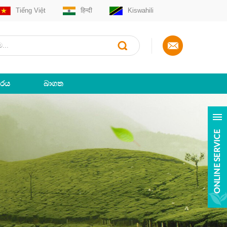
Tiếng Việt
हिन्दी
Kiswahili
ාරය
බාගත