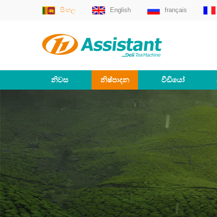
සිංහල
English
français
නිවස
නිෂ්පාදන
වීඩියෝ