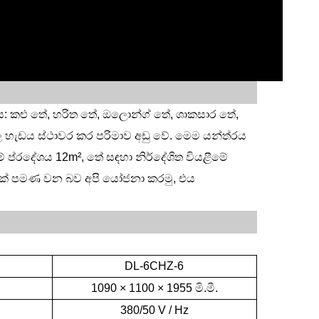
ය: කළු තේ, හරිත තේ, ඔලොන්ග් තේ, ශාකසාර තේ,
ල හැඩය ස්ථාවර කර පරිමාව අඩු වේ. මෙම යන්ත්රය
මේ ප්රදේශය 12m², තේ සඳහා නිර්දේශිත වියළීමේ
% ක් පමණ වන බව අපි යෝජනා කරමු, එය
DL-6CHZ-6
1090 × 1100 × 1955 මි.මී.
380/50 V / Hz