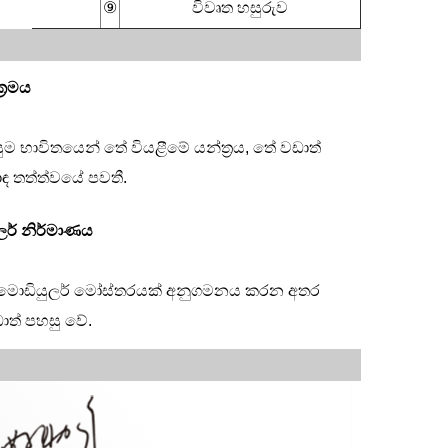
⑨
විවෘත හසුරුව
‍රමය
ම භාවිතයෙන් තේ වියළීමේ යන්ත්‍රය, තේ වඩාත්
 තත්ත්වයේ පවතී.
ුලර් නිර්මාණය
 මොඩියුලර් මෝස්තරයක් අනුගමනය කරන අතර
ාත් පහසු වේ.