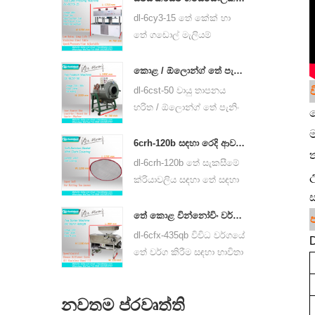
හෝ ඊයම් අම්ල බැටරිය
dl-6cy3-15 තේ කේක් හා
භාවිතා කරයි.
තේ ගඩොල් මැලියම්
යන්ත්රය හයිඩ්රොලික්,
පොර් තේ තේ කේක් හා
කොළ / ඕලොන්ග් තේ පැන්ජින් යන්ත්රය තේ කොළ පන්ර්නර් උපකරණ 6cst-50
අනෙකුත් තේ කේක් හා තේ
dl-6cst-50 වායු තාපනය
ගඩොල් යනාදිය භාවිත කළ
හරිත / ඕලොන්ග් තේ පැනිං
ත
හැකිය.
යන්තය 220v හා 380v
ම
භාවිතා කළ හැකිය,
6crh-120b සඳහා රෙදි ආවරණ සමග තේ කොළ මෘදු උණ බූම්බයක්
ත
අභ්යන්තරයේ විෂ්කම්භය
dl-6crh-120b තේ සැකසීමේ
50cm, වැඩිම උෂ්ණත්වය
උ
ක්රියාවලිය සඳහා තේ සඳහා
350 ° C විය හැකිය, එය
තාවකාලික ගබඩා කිරීම
පැයට කිලෝ 25 ක තේ
සඳහා ප්රධාන වශයෙන්
තේ කොළ වින්නෝවිං වර්ග කිරීමේ යන්ත්‍රය dl-6cfx-435qb
හැසිරවිය හැකිය.
යොදා ගන්නා රෙදි කඩ සහිත
dl-6cfx-435qb විවිධ වර්ගයේ
D
බම්බු වැනි මෘදු බෑගයක්.
තේ වර්ග කිරීම සඳහා භාවිතා
කරයි, තීරු ඉවත් කිරීම,
කැඩුණු තේ සහ විවිධ
නවතම ප්රවෘත්ති
පිරිවිතරයන්ගෙන් යුත් තේ