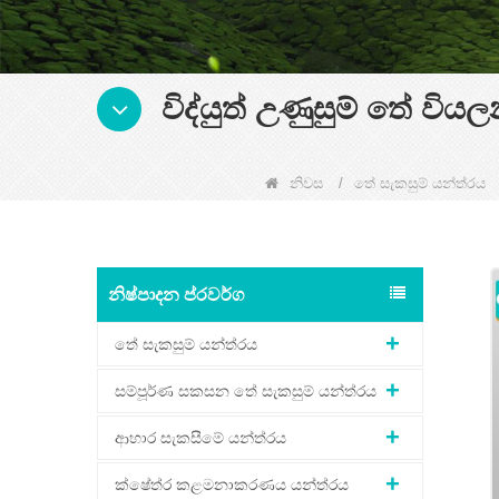
විද්යුත් උණුසුම් තේ වි
නිවස
/
තේ සැකසුම් යන්ත්රය
නිෂ්පාදන ප්රවර්ග
තේ සැකසුම් යන්ත්රය
සම්පූර්ණ සකසන තේ සැකසුම් යන්ත්රය
ආහාර සැකසීමේ යන්ත්රය
ක්ෂේත්ර කළමනාකරණය යන්ත්රය