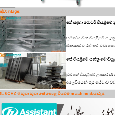
ද්වා
ntage:
තේ සඳහා රොටරි වියළීමේ ක්
භ්‍රමණය වන වියළීමේ සැලසු
ඒකාකාරව රත් කර වඩා හොඳ
තේ වියළීමේ යන්ත්‍ර මොඩිය
මුළු තේ වියළීමේ උපකරණ
අලෙවියෙන් පසු සේවාව වඩ
DL-6CHZ-6 කුඩා කුඩා තේ කොළ වියළුම් m
achine ඡායාරූප: