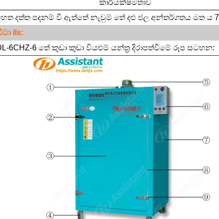
කාර්යක්ෂමතාව
හත දත්ත පදනම් වී ඇත්තේ නැවුම් තේ දළු ජල අන්තර්ගතය මත ය
7
ීටා
ils:
L-6CHZ-6 තේ කුඩා කුඩා වියළුම් යන්ත්‍ර දිරාපත්වීමේ රූප සටහන: