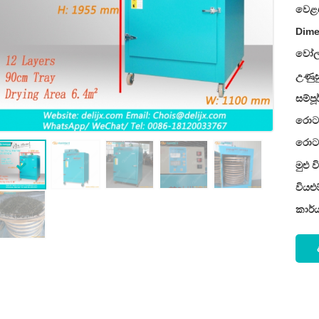
වෙළ
Dime
වෝල්
උණුසු
සම්ප
රොටර
රොටර
මුළු 
වියළු
කාර්