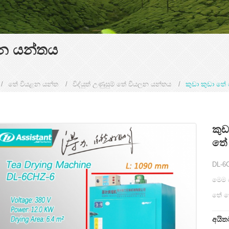
යලන යන්තය
/
තේ වියළන යන්ත
/
විද්යුත් උණුසුම් තේ වියලන යන්තය
/
කුඩා කුඩා තේ
කුඩ
තේ 
DL-6C
මෙම 
තේ කො
අයිත