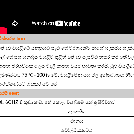
විස්තරය
tion:
ේ දළු වියළීමේ යන්ත්‍රයට සෑම තේ වර්ගයක්ම පාහේ සැකසිය හැකි
ල් තේ සහ යනාදිය වියළීම තුළින් තේ දළු පැසවීම නතර කර තේ ව
ාපන ප්රභවයක් ලෙස විදුලි තාපන වයර් භාවිතා කරයි, මුළු වියළී
ෂ්ණත්වය 75 ℃ - 100 is වේ, වියළීමෙන් පසු ජල අන්තර්ගතය 5
සංරක්ෂණයට හිතකර වේ තේ.
පරම්
eter:
L-6CHZ-6 කුඩා කුඩා තේ කොළ වියළීමේ යන්ත්‍ර පිරිවිතර:
ආකෘතිය
මානය
වෝල්ටියතාවය