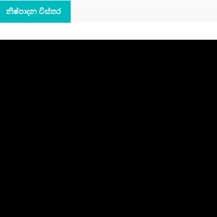
නිෂ්පාදන විස්තර