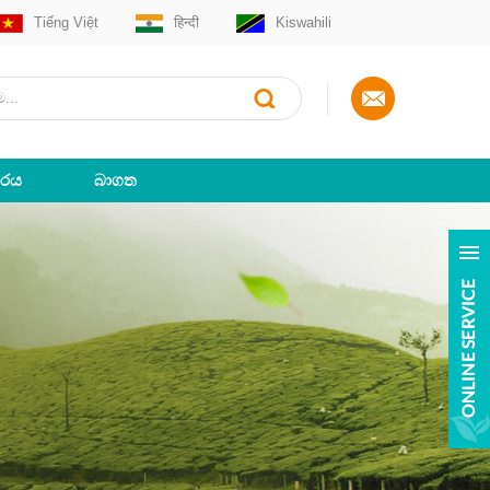
Tiếng Việt
हिन्दी
Kiswahili
ාරය
බාගත