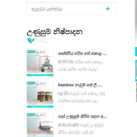
ඇසුරුම් යන්ත්රය
උණුසුම් නිෂ්පාදන
ශාස්ත්රීය හරිත තේ කොළ රෝලන යන්ත්ර 6crt-55
6CRT-55 හරිත තේ කොළ
රෝද සහිත යන්ත බැරල්
විෂ්කම්භය 550mm, උස
400mm, ඵලදායිතාව කිලෝ
bamboo නැවුම් තේ ලී කොළ රාක්ක tqj-20
ග්රෑම් 75 කි
tqj-20 නැවුම් තේ කොළ අතු
රාක්කයේ බම්බු සහ මල
නොබැඳෙන වානේ තහඩු,
සියලු වර්ගවල තේ සඳහා
ගෑස් උණුසුම් කිරීම සඳහා අඛණ්ඩ තේ දළු නෙලන යන්ත්රයක් 6cstl-q80
භාවිතා කළ හැකිය.
dl-6cstl-q80 වායුව උණුසුම්
කිරීම අඛණ්ඩ තේ දළු