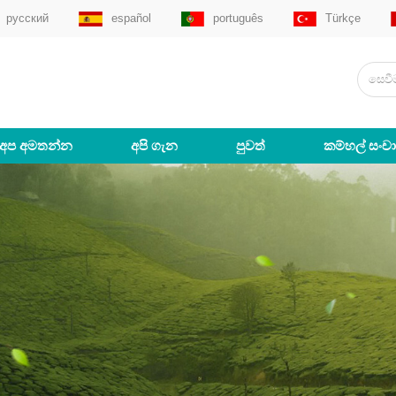
русский
español
português
Türkçe
අප අමතන්න
අපි ගැන
පුවත්
කම්හල් සංච