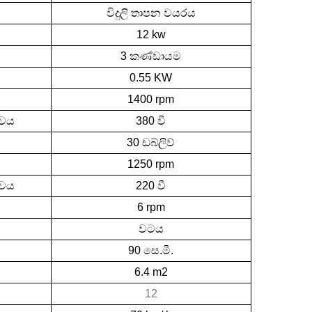
විදුලි තාපන වයරය
12 kw
3 කණ්ඩායම
0.55 KW
රුසියානු රහස - අයිවන් තේ වල සම්භවය
1400 rpm
ාවය
380 වී
නප්‍රිය
30 ඩබ්ලිව්
ේ" යනු
1250 rpm
තිහාසය
ාවය
220 වී
ණ
6 rpm
වටය
90 සෙ.මී.
6.4 m2
12