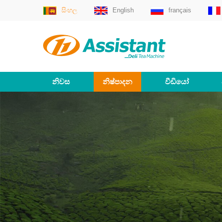
සිංහල
English
français
නිවස
නිෂ්පාදන
වීඩියෝ