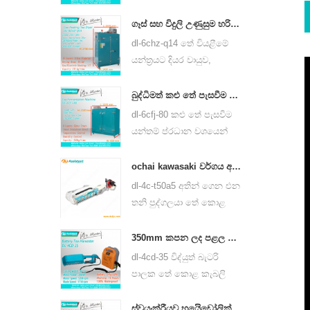
නෙලන යන්ත්රයක් හරිත
තේ, ඕලොන්ග් තේ සහ
ගෑස් සහ විදුලි උණුසුම හරිත තේ කොළ වියළුම් යන්ත්‍රය 6chz-q14
වෙනත් අය වැනි තේ වර්ග
dl-6chz-q14 තේ වියළීමේ
සඳහා භාවිතා කළ හැකිය.
යන්ත්‍රයට දියර වායුව,
ස්වාභාවික වායු සහ විදුලි
භාවිතා කළ හැකි අතර හරිත
බුද්ධිමත් කළු තේ පැසවීම යන්ත්ර 6cfj-80
තේ, කළු තේ, ඔලොන්ග් තේ
dl-6cfj-80 කළු තේ පැසවීම
වැනි බොහෝ වර්ගවල තේ
යන්තම් ප්රධාන වශයෙන්
වියළා ගත හැකිය.
කළු තේ පිරිසිදු කිරීම සඳහා
යොදා ගනී.
ochai kawasaki වර්ගය අතින් ගෙන එන එක් මිනිසෙකු තේ දළු නෙලීම අස්වනු නෙලීම යන්ත්ර 4c-t50a5
dl-4c-t50a5 අතින් ගෙන එන
තනි පුද්ගලයා තේ කොළ
කැබලි යන්ත්රය කැපීම පළල
450mm, 500mm, 600mm,
350mm කපන ලද පළල විදුලි බැටරි යාන්ත්රික තේ කොළ තේ දලු නෙලන යන්ත්ර 4cd-35
huasheng 1e34f බ්ලොනින්
dl-4cd-35 විද්යුත් බැටරි
එන්ජිම භාවිතා කරන්න.
පාලක තේ කොළ කැබලි
අස්වැන්නක් කැපීම පුළුල් වේ
350mm, බැටරි ලිතියම් බැටරි
ස්වයංක්රීයව හයිෙඩෝලික් අළුත් ෙත් කේක් ෙටොප් ගඩොල් මුදණ යන්ත 6s3-15