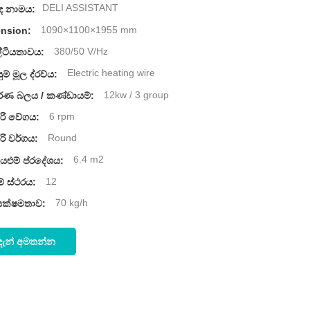
DELI ASSISTANT
ඳ නාමය:
1090×1100×1955 mm
nsion:
380/50 V/Hz
ටියතාවය:
Electric heating wire
ම් මූල ද්රව්ය:
12kw / 3 group
ූර්ණ බලය / කණ්ඩායම්:
6 rpm
ි වේගය:
Round
ි වර්ගය:
6.4 m2
වියළුම් ප්රදේශය:
12
ම් ස්ථරය:
70 kg/h
යක්ෂමතාව:
දැන් අමතන්න