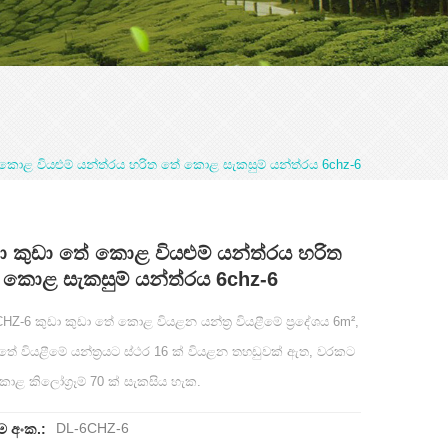
 කොළ වියළුම් යන්ත්රය හරිත තේ කොළ සැකසුම් යන්ත්රය 6chz-6
ා කුඩා තේ කොළ වියළුම් යන්ත්රය හරිත
කොළ සැකසුම් යන්ත්රය 6chz-6
HZ-6 කුඩා කුඩා තේ කොළ වියළන යන්ත්‍ර වියළීමේ ප්‍රදේශය 6m²,
තේ වියළීමේ යන්ත්‍රයට ස්ථර 16 ක් වියළන තහඩුවක් ඇත, වරකට
ළ කිලෝග්‍රෑම් 70 ක් සැකසිය හැක.
DL-6CHZ-6
ම අංක.: