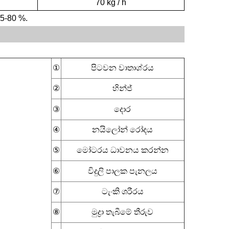
70 kg / h
5-80
%.
①
පිටවන වාතාශ්රය
②
හින්ජ්
③
දොර
④
නයිලෝන් රෝදය
⑤
මෝටරය ධාවනය කරන්න
⑥
විදුලි පාලක පැනලය
⑦
ටැංකි ශරීරය
⑧
මුද්‍රා තැබීමේ තීරුව